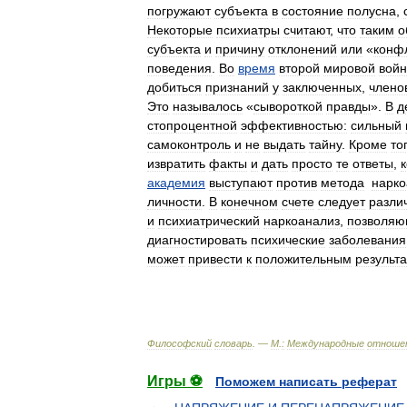
погружают
субъекта
в
состояние
полусна
,
Некоторые
психиатры
считают
,
что
таким
о
субъекта
и
причину
отклонений
или
«
конф
поведения
.
Во
время
второй
мировой
вой
добиться
признаний
у
заключенных
,
члено
Это
называлось
«
сывороткой
правды
».
В
д
стопроцентной
эффективностью:
сильный
самоконтроль
и
не
выдать
тайну
.
Кроме
то
извратить
факты
и
дать
просто
те
ответы
,
академия
выступают
против
метода
нарко
личности
.
В
конечном
счете
следует
разли
и
психиатрический
наркоанализ
,
позволя
диагностировать
психические
заболевания
может
привести
к
положительным
результ
Философский
словарь
. —
М
.
:
Международные
отноше
Игры ⚽
Поможем написать реферат