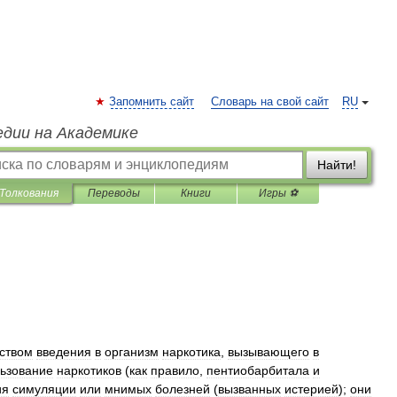
Запомнить сайт
Словарь на свой сайт
RU
едии на Академике
Найти!
Толкования
Переводы
Книги
Игры ⚽
ством
введения
в
организм
наркотика
,
вызывающего
в
ьзование
наркотиков
(
как
правило
,
пентиобарбитала
и
ия
симуляции
или
мнимых
болезней
(
вызванных
истерией
);
они