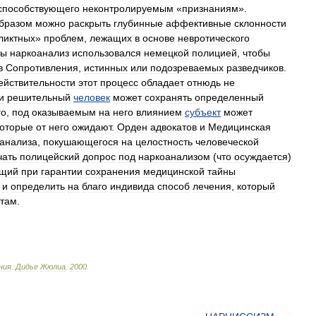
способствующего
неконтролируемым
«
признаниям
».
бразом
можно
раскрыть
глубинные
аффективные
склонности
ликтных
»
проблем
,
лежащих
в
основе
невротического
ны
наркоанализ
использовался
немецкой
полицией
,
чтобы
в
Сопротивления
,
истинных
или
подозреваемых
разведчиков
.
ействительности
этот
процесс
обладает
отнюдь
не
и
решительный
человек
может
сохранять
определенный
го
,
под
оказываемым
на
него
влиянием
субъект
может
которые
от
него
ожидают
.
Орден
адвокатов
и
Медицинская
анализа
,
покушающегося
на
целостность
человеческой
чать
полицейский
допрос
под
наркоанализом
(
что
осуждается
)
ющий
при
гарантии
сохранения
медицинской
тайны
и
определить
на
благо
индивида
способ
лечения
,
который
атам
.
ния
.
Дидье
Жюлиа
.
2000
.