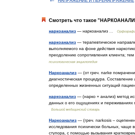
НАПРЯЖЕНИЕ И ПЕРЕНАПРЯЖЕНИЕ
Смотреть что такое "НАРКОАНАЛИЗ
наркоанализ
— наркоанализ …
Орфографи
наркоанализ
— терапевтическое направле
выполняемого на фоне действия наркотик
преодолению сопротивления клиента; те
психологическая энциклопедия
Наркоанализ
— (от греч. narke помрачени
диагностическая процедура. Составление
определенных жизненных ситуаций паци
наркоанализ
— (нарко + анализ) метод и
данных о его ощущениях и переживаниях 
Большой медицинский словарь
Наркоанализ
— (греч. narkosis – оцепене
исследования психически больных, чаще в
ступора, с помощью вызывания кратковр