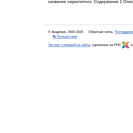
название наркогипноз. Содержание 1 О
© Академик, 2000-2026
Обратная связь:
Техподдерж
👣 Путешествия
Экспорт словарей на сайты
, сделанные на PHP,
Jo