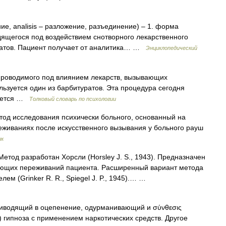
ние, analisis – разложение, разъединение) – 1. форма
дящегося под воздействием снотворного лекарственного
уратов. Пациент получает от аналитика… …
Энциклопедический
роводимого под влиянием лекарств, вызывающих
льзуется один из барбитуратов. Эта процедура сегодня
няется …
Толковый словарь по психологии
етод исследования психически больного, основанный на
живаниях после искусственного вызывания у больного рауш
ик
 разработан Хорсли (Horsley J. S., 1943). Предназначен
ующих переживаний пациента. Расширенный вариант метода
ем (Grinker R. R., Spiegel J. P., 1945).… …
приводящий в оцепенение, одурманивающий и σύνθεσις
гипноза с применением наркотических средств. Другое