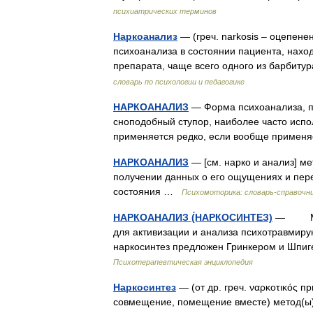
психиатрических терминов
Наркоанализ
— (греч. narkosis – оцепене
психоанализа в состоянии пациента, нахо
препарата, чаще всего одного из барбит
словарь по психологии и педагогике
НАРКОАНАЛИЗ
— Форма психоанализа, п
сноподобный ступор, наиболее часто испо
применяется редко, если вообще приме
НАРКОАНАЛИЗ
— [см. нарко и анализ] м
получении данных о его ощущениях и пере
состояния …
Психомоторика: cловарь-справочн
НАРКОАНАЛИЗ (́НАРКОСИНТЕЗ)
— Метод
для активизации и анализа психотравмир
наркосинтез предложен Гринкером и Шпигел
Психотерапевтическая энциклопедия
Наркосинтез
— (от др. греч. ναρκοτικός 
совмещение, помещение вместе) метод(ы) 