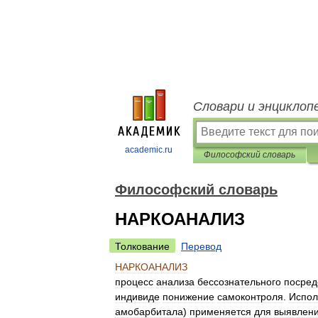
Словари и энциклоп
academic.ru
Философский словарь
Философский словарь
НАРКОАНАЛИЗ
Толкование
Перевод
НАРКОАНАЛИЗ
процесс
анализа
бессознательного
посред
индивиде
понижение
самоконтроля
.
Испол
амобарбитала
)
применяется
для
выявлен