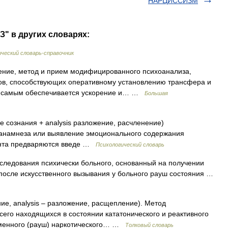
НАРЦИССИЗМ
" в других словарях:
ческий словарь-справочник
ние, метод и прием модифицированного психоанализа,
ов, способствующих оперативному установлению трансфера и
м самым обеспечивается ускорение и… …
Большая
е сознания + analysis разложение, расчленение)
 анамнеза или выявление эмоционального содержания
ента предваряются введе …
Психологический словарь
сследования психически больного, основанный на получении
после искусственного вызывания у больного рауш состояния …
ние, analysis – разложение, расщепление). Метод
сего находящихся в состоянии кататонического и реактивного
еменного (рауш) наркотического… …
Толковый словарь