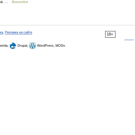
писа …
Википедия
ка
,
Реклама на сайте
18+
omla,
Drupal,
WordPress, MODx.